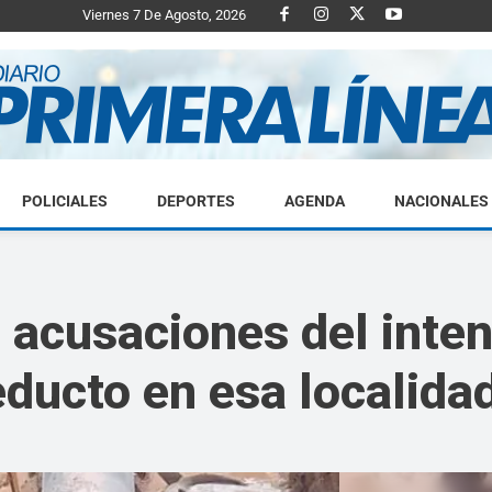
Viernes 7 De Agosto, 2026
POLICIALES
DEPORTES
AGENDA
NACIONALES
Diario
acusaciones del inten
educto en esa localida
Primera