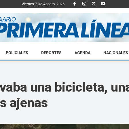
Viernes 7 De Agosto, 2026
POLICIALES
DEPORTES
AGENDA
NACIONALES
Diario
evaba una bicicleta, u
as ajenas
Primera