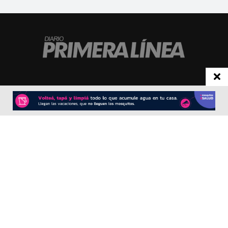
CONTACTO
Redacción:
redacció
n@diarioprimeralinea.com.ar
Publicidad:
publicidad@diarioprimeralinea.com.ar
Dirección:
Av. San Martín 317 - Resistencia - Chaco - Arg
Todos los derechos reservados ©
SEGUÍNOS