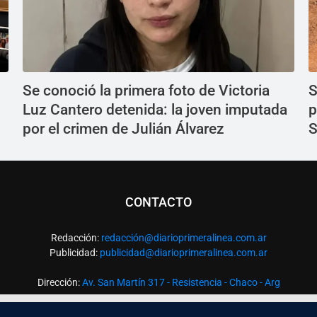
Se conoció la primera foto de Victoria
S
Luz Cantero detenida: la joven imputada
p
por el crimen de Julián Álvarez
S
CONTACTO
Redacción:
redacció
n@diarioprimeralinea.com.ar
Publicidad:
publicidad@diarioprimeralinea.com.ar
Dirección:
Av. San Martín 317 - Resistencia - Chaco - Arg
Todos los derechos reservados ©