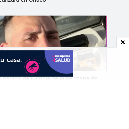
l pedido de justicia de la hermana de
ulián Álvarez Guardia: Te llevaste lo que
ás amo en la vida
SEGUÍNOS