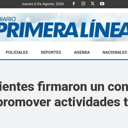
Jueves 6 De Agosto, 2026
POLICIALES
DEPORTES
AGENDA
NACIONALES
Diario
ientes firmaron un co
romover actividades t
Primera