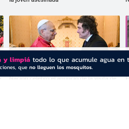
e
Nación celebró el anuncio de la visita de
E
León XIV al país: Es un acontecimiento
J
de enorme trascendencia espiritual
m
CONTACTO