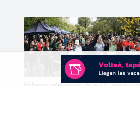
Brillante celebración de la 21° edición d
la Maratón Conin, con récord de
participantes