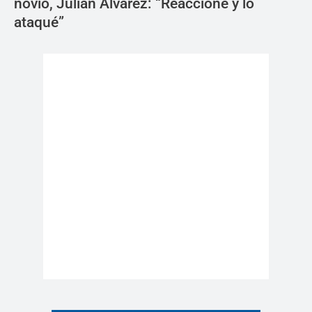
novio, Julián Álvarez: “Reaccioné y lo
ataqué”