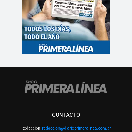
CONTACTO
Redacción:
redacció
n@diarioprimeralinea.com.ar