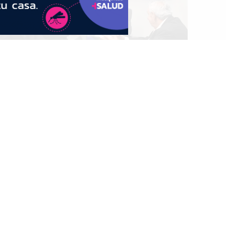
echeep: Carlos Camargo asumirá este
iernes la presidencia y ratifica la
ontinuidad de la gestión
SEGUÍNOS