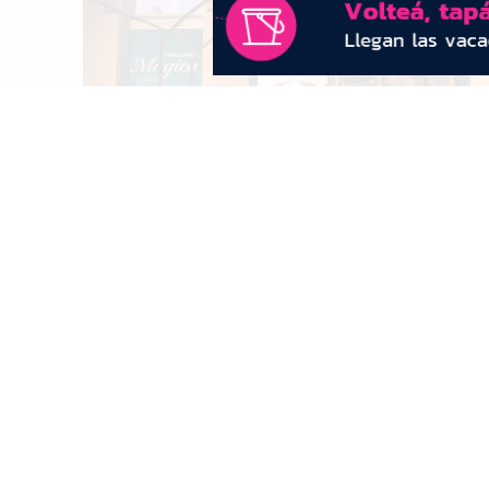
Cierre de la muestra de NBCH: "La
enciclopedia mágica: la colección como
refugio"