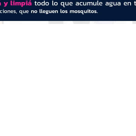
Identificaron a las jóvenes que se
S
pelearon en la vía pública en Margarita
v
Belén tras la viralización de un video
c
CONTACTO
Redacción:
redacció
n@diarioprimeralinea.com.ar
Publicidad:
publicidad@diarioprimeralinea.com.ar