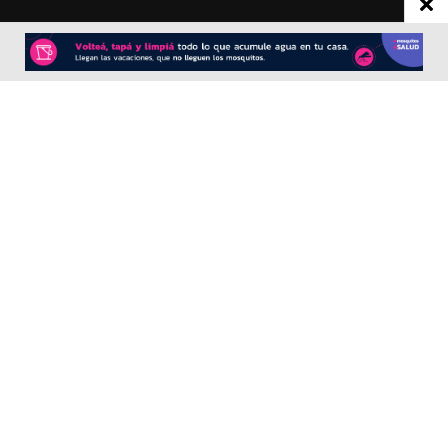
CONTACTO
Redacción:
redacció
n@diarioprimeralinea.com.ar
Publicidad:
publicidad@diarioprimeralinea.com.ar
Dirección:
Av. San Martín 317 - Resistencia - Chaco - Arg
Todos los derechos reservados ©
SEGUÍNOS
Desarrollado por
TP. Web Studio