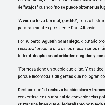
de
"atajos"
cuando
"no se puede obtener un lug
"A vos no te va tan mal, gordito",
ironizó Insfrá
parafrasear al ex presidente Raúl Alfonsín.
Por su parte,
Agustín Samaniego,
diputado prov
iniciativa "propone uno de los mecanismos má
federal:
desplazar autoridades elegidas y poner 
"Formosa tiene un pueblo que elige. Y esa deci
porque incomoda a dirigentes que no logran cons
Destacó que
"el rechazo ha sido claro y transv
convertirse en un tribunal de conveniencias pol
cruzar una línea que el federalismo no puede p