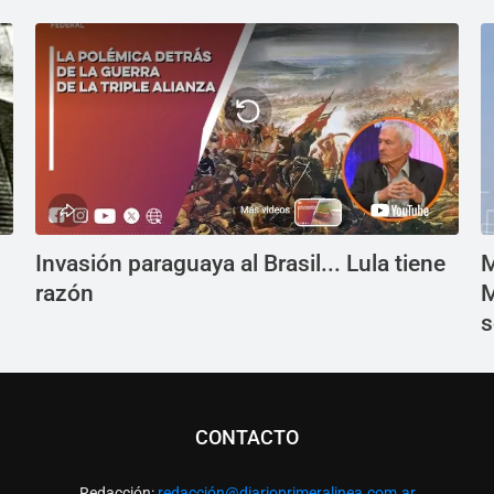
Invasión paraguaya al Brasil... Lula tiene
M
razón
M
s
CONTACTO
Redacción:
redacció
n@diarioprimeralinea.com.ar