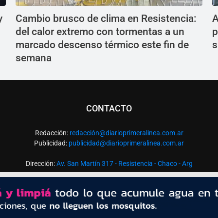
y
Cambio brusco de clima en Resistencia:
A
del calor extremo con tormentas a un
p
marcado descenso térmico este fin de
s
semana
CONTACTO
Redacción:
redacció
n@diarioprimeralinea.com.ar
Publicidad:
publicidad@diarioprimeralinea.com.ar
Dirección:
Av. San Martín 317 - Resistencia - Chaco - Arg
Todos los derechos reservados ©