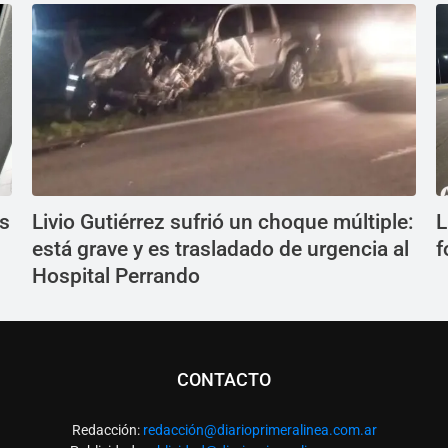
os
Livio Gutiérrez sufrió un choque múltiple:
L
está grave y es trasladado de urgencia al
f
Hospital Perrando
CONTACTO
Redacción:
redacció
n@diarioprimeralinea.com.ar