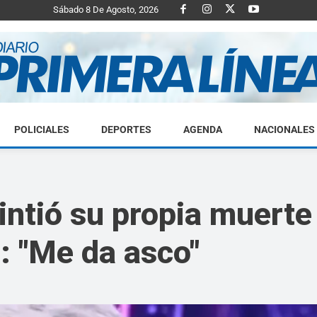
Sábado 8 De Agosto, 2026
POLICIALES
DEPORTES
AGENDA
NACIONALES
Diario
ntió su propia muerte
: "Me da asco"
Primera