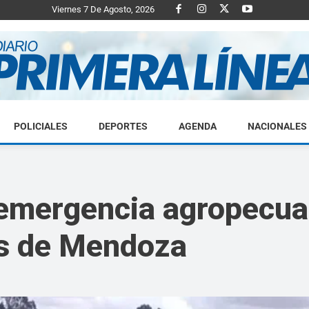
Viernes 7 De Agosto, 2026
POLICIALES
DEPORTES
AGENDA
NACIONALES
Diario
 emergencia agropecua
as de Mendoza
Primera