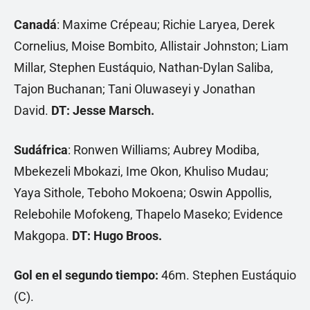
Canadá
: Maxime Crépeau; Richie Laryea, Derek
Cornelius, Moise Bombito, Allistair Johnston; Liam
Millar, Stephen Eustáquio, Nathan-Dylan Saliba,
Tajon Buchanan; Tani Oluwaseyi y Jonathan
David.
DT: Jesse Marsch.
Sudáfrica
: Ronwen Williams; Aubrey Modiba,
Mbekezeli Mbokazi, Ime Okon, Khuliso Mudau;
Yaya Sithole, Teboho Mokoena; Oswin Appollis,
Relebohile Mofokeng, Thapelo Maseko; Evidence
Makgopa.
DT: Hugo Broos.
Gol en el segundo tiempo:
46m. Stephen Eustáquio
(C).