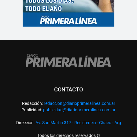
CONTACTO
Redacción:
redacció
n@diarioprimeralinea.com.ar
Publicidad:
publicidad@diarioprimeralinea.com.ar
Dirección:
Av. San Martín 317 - Resistencia - Chaco - Arg
Todos los derechos reservados ©