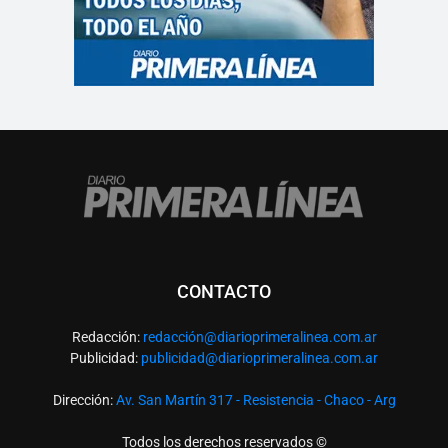
CONTACTO
Redacción:
redacció
n@diarioprimeralinea.com.ar
Publicidad:
publicidad@diarioprimeralinea.com.ar
Dirección:
Av. San Martín 317 - Resistencia - Chaco - Arg
Todos los derechos reservados ©