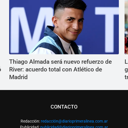
Thiago Almada será nuevo refuerzo de
L
ó
River: acuerdo total con Atlético de
g
Madrid
t
CONTACTO
Redacción:
redacció
n@diarioprimeralinea.com.ar
Publicidad:
publicidad@diarioprimeralinea.com.ar