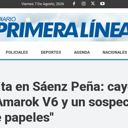
Viernes 7 De Agosto, 2026
POLICIALES
DEPORTES
AGENDA
NACIONALES
Diario
ta en Sáenz Peña: cay
Amarok V6 y un sospe
Primera
e papeles"