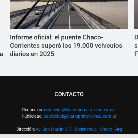
Informe oficial: el puente Chaco-
D
Corrientes superó los 19.000 vehículos
s
 a
diarios en 2025
F
CONTACTO
Redacción:
redacció
n@diarioprimeralinea.com.ar
Publicidad:
publicidad@diarioprimeralinea.com.ar
Dirección:
Av. San Martín 317 - Resistencia - Chaco - Arg