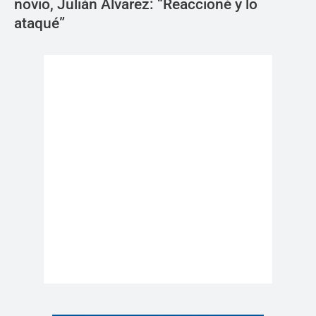
novio, Julián Álvarez: “Reaccioné y lo
ataqué”