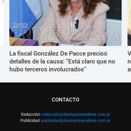
La fiscal González De Pacce precisó
V
detalles de la causa: "Está claro que no
n
hubo terceros involucrados"
a
CONTACTO
Redacción:
redacció
n@diarioprimeralinea.com.ar
Publicidad:
publicidad@diarioprimeralinea.com.ar