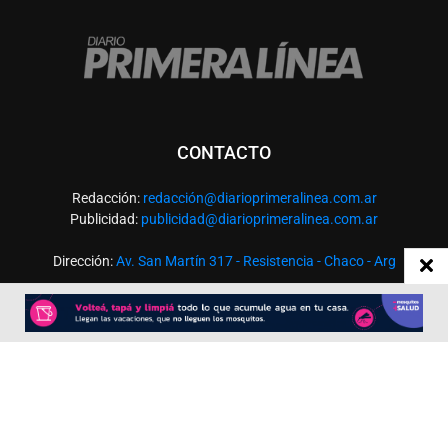
CONTACTO
Redacción:
redacció
n@diarioprimeralinea.com.ar
Publicidad:
publicidad@diarioprimeralinea.com.ar
Dirección:
Av. San Martín 317 - Resistencia - Chaco - Arg
Todos los derechos reservados ©
SEGUÍNOS