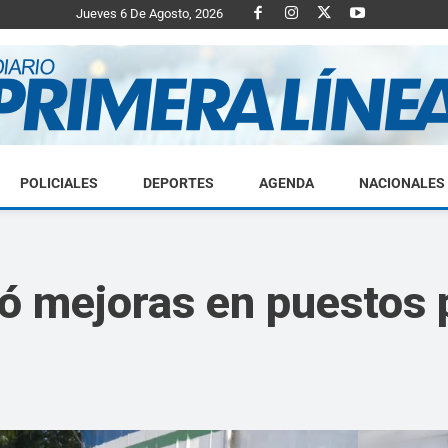
Jueves 6 De Agosto, 2026
POLICIALES
DEPORTES
AGENDA
NACIONALES
Diario
zó mejoras en puestos 
Primera