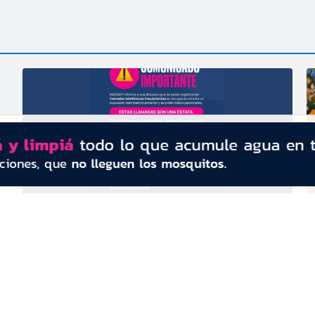
a
Alerta: el Insssep reitera que no realiza
B
s
ninguna campaña de
e
reempadronamiento y advierte sobre
c
posibles estafas