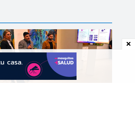
ienal del Chaco 2026: Cultura destacó
l trabajo articulado y el récord de
onvocatoria