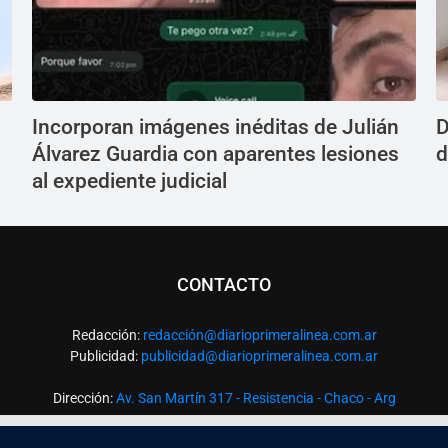
Incorporan imágenes inéditas de Julián
D
Álvarez Guardia con aparentes lesiones
d
al expediente judicial
CONTACTO
Redacción:
redacció
n@diarioprimeralinea.com.ar
Publicidad:
publicidad@diarioprimeralinea.com.ar
Dirección:
Av. San Martín 317 - Resistencia - Chaco - Arg
Todos los derechos reservados ©