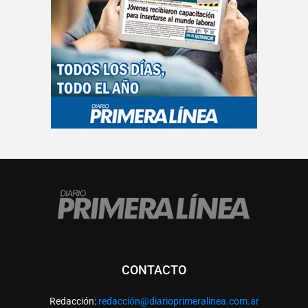
CONTACTO
Redacción:
redacció
n@diarioprimeralinea.com.ar