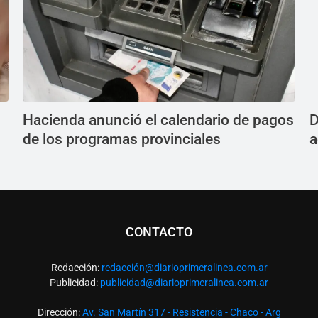
Hacienda anunció el calendario de pagos
D
de los programas provinciales
a
CONTACTO
Redacción:
redacció
n@diarioprimeralinea.com.ar
Publicidad:
publicidad@diarioprimeralinea.com.ar
Dirección:
Av. San Martín 317 - Resistencia - Chaco - Arg