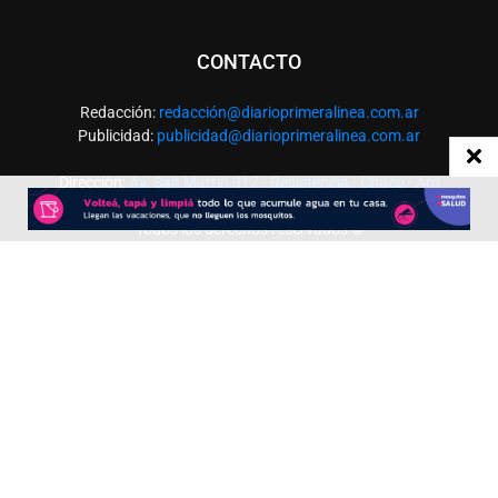
CONTACTO
Redacción:
redacció
n@diarioprimeralinea.com.ar
Publicidad:
publicidad@diarioprimeralinea.com.ar
Dirección:
Av. San Martín 317 - Resistencia - Chaco - Arg
Todos los derechos reservados ©
SEGUÍNOS
Desarrollado por
TP. Web Studio