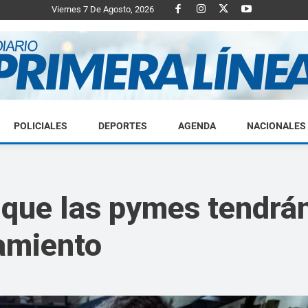
Viernes 7 De Agosto, 2026
POLICIALES
DEPORTES
AGENDA
NACIONALES
Diario
que las pymes tendrán
iamiento
Primera