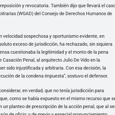
e reposición y revocatoria. También dijo que llevará el cas
rbitrarias (WGAD) del Consejo de Derechos Humanos de
on velocidad sospechosa y oportunismo evidente, en
oluto exceso de jurisdicción, ha rechazado, sin siquiera
efensa cuestionaba la legitimidad y el monto de la pena
e Casación Penal, al arquitecto Julio De Vido en la
r sido injustificada y arbitraria. Con esa decisión, la
ecución de la condena impuesta”, sostuvo el defensor.
onsiderar, en verdad, que no tenía jurisdicción para
 que, como se había expuesto en el mismo recurso que s
 un planteo de prescripción de la acción penal, que al se
aún de oficio; y de previo y especial pronunciamiento,