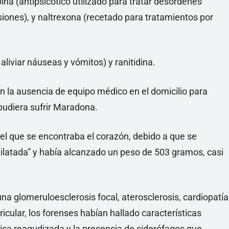
pina (antipsicótico utilizado para tratar desórdenes
iones), y naltrexona (recetado para tratamientos por
iviar náuseas y vómitos) y ranitidina.
ron la ausencia de equipo médico en el domicilio para
pudiera sufrir Maradona.
 el que se encontraba el corazón, debido a que se
ilatada” y había alcanzado un peso de 503 gramos, casi
a glomeruloesclerosis focal, aterosclerosis, cardiopatía
icular, los forenses habían hallado características
ica reagudizada y la presencia de siderófagos que