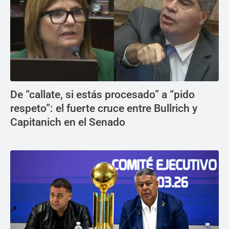
De “callate, si estás procesado” a “pido
respeto”: el fuerte cruce entre Bullrich y
Capitanich en el Senado