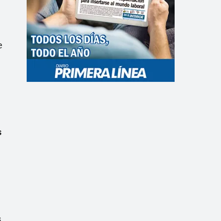
e
s
s