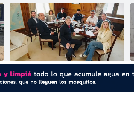
El Gobierno enfrenta una jornada clave
R
para las negociaciones con los aliados y
p
el futuro de las reformas
r
CONTACTO
Redacción:
redacció
n@diarioprimeralinea.com.ar