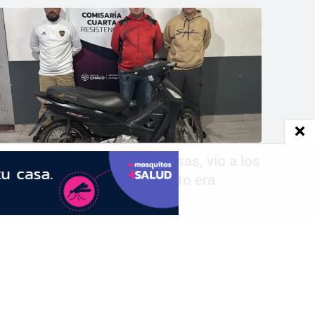
ealizaba maniobras peligrosas, vio a los
olicías y huyó porque la moto era
obada
SEGUÍNOS