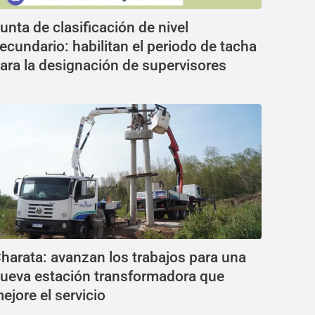
unta de clasificación de nivel
ecundario: habilitan el periodo de tacha
ara la designación de supervisores
harata: avanzan los trabajos para una
ueva estación transformadora que
ejore el servicio