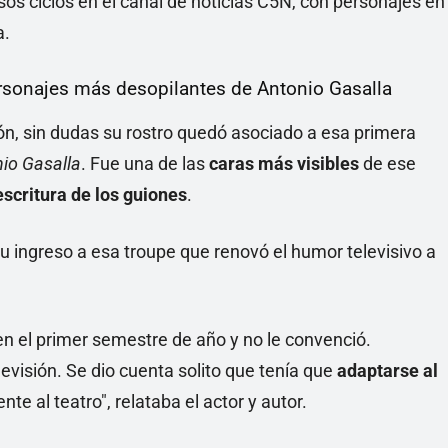
rsos ciclos en el canal de noticias C5N, con personajes en
a.
personajes más desopilantes de Antonio Gasalla
ión, sin dudas su rostro quedó asociado a esa primera
io Gasalla
. Fue una de las
caras más visibles
de ese
escritura de los guiones
.
u ingreso a esa troupe que renovó el humor televisivo a
en el primer semestre de año y no le convenció.
evisión. Se dio cuenta solito que tenía que
adaptarse al
nte al teatro", relataba el actor y autor.