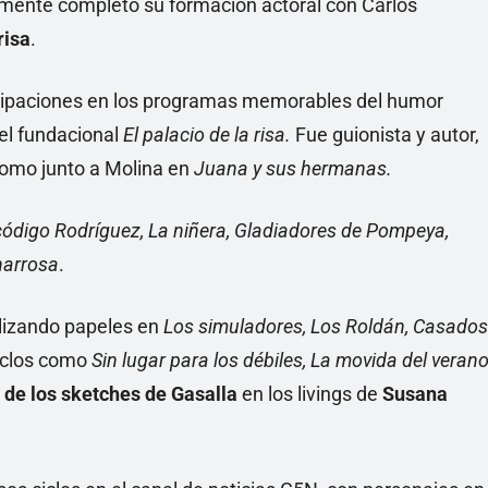
rmente completó su formación actoral con Carlos
risa
.
rticipaciones en los programas memorables del humor
 el fundacional
El palacio de la risa.
Fue guionista y autor,
 como junto a Molina en
Juana y sus hermanas.
código Rodríguez, La niñera, Gladiadores de Pompeya,
narrosa
.
alizando papeles en
Los simuladores, Los Roldán, Casados
ciclos como
Sin lugar para los débiles, La movida del verano
 de los sketches de Gasalla
en los livings de
Susana