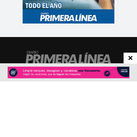
CONTACTO
Redacción:
redacció
n@diarioprimeralinea.com.ar
Publicidad:
publicidad@diarioprimeralinea.com.ar
Dirección:
Av. San Martín 317 - Resistencia - Chaco - Arg
Todos los derechos reservados ©