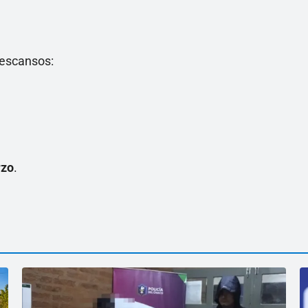
descansos:
rzo
.