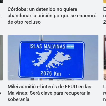
Córdoba: un detenido no quiere
E
a
abandonar la prisión porque se enamoró
u
de otro recluso
2
Milei admitió el interés de EEUU en las
L
o
Malvinas: Será clave para recuperar la
r
soberanía
n