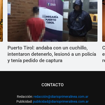
Puerto Tirol: andaba con un cuchillo,
C
intentaron detenerlo, lesionó a un policía
e
y tenía pedido de captura
r
CONTACTO
Redacción:
redacció
n@diarioprimeralinea.com.ar
Publicidad:
publicidad@diarioprimeralinea.com.ar