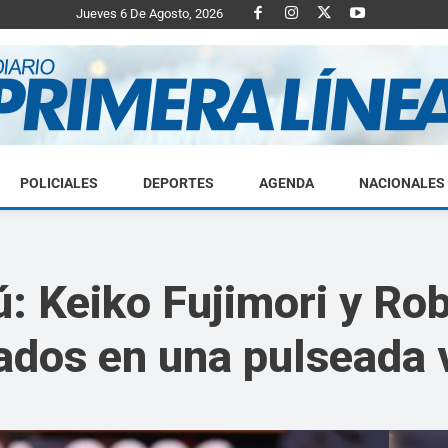
Jueves 6 De Agosto, 2026
POLICIALES
DEPORTES
AGENDA
NACIONALES
Diario
ú: Keiko Fujimori y Ro
ados en una pulseada 
Primera