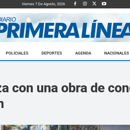
Viernes 7 De Agosto, 2026
POLICIALES
DEPORTES
AGENDA
NACIONALES
Diario
za con una obra de con
n
Primera