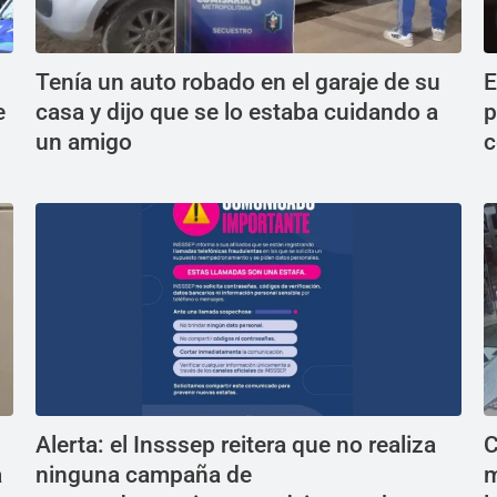
Tenía un auto robado en el garaje de su
E
e
casa y dijo que se lo estaba cuidando a
p
un amigo
c
Alerta: el Insssep reitera que no realiza
C
a
ninguna campaña de
m