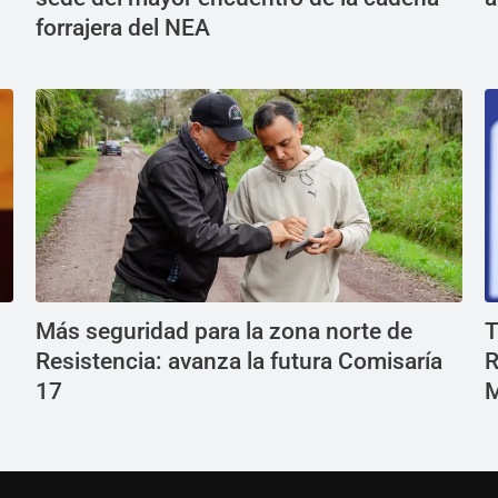
forrajera del NEA
Más seguridad para la zona norte de
T
Resistencia: avanza la futura Comisaría
R
17
M