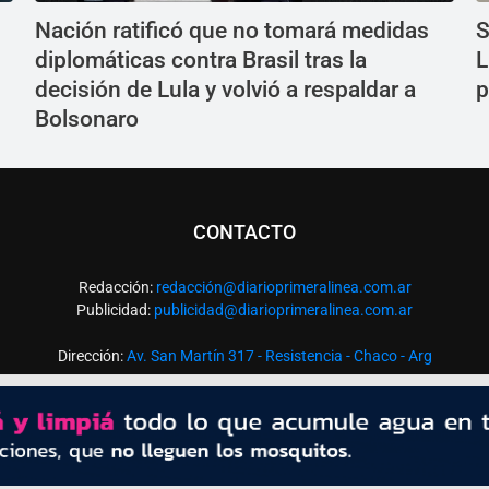
Nación ratificó que no tomará medidas
S
diplomáticas contra Brasil tras la
L
decisión de Lula y volvió a respaldar a
p
Bolsonaro
CONTACTO
Redacción:
redacció
n@diarioprimeralinea.com.ar
Publicidad:
publicidad@diarioprimeralinea.com.ar
Dirección:
Av. San Martín 317 - Resistencia - Chaco - Arg
Todos los derechos reservados ©