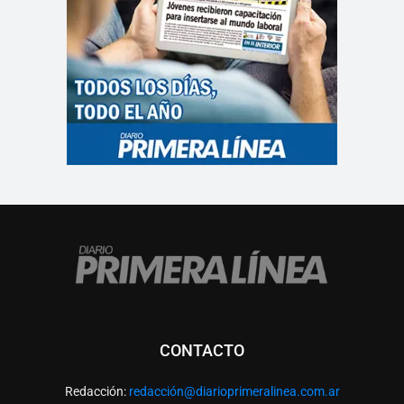
CONTACTO
Redacción:
redacció
n@diarioprimeralinea.com.ar