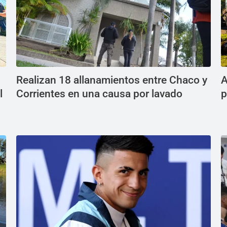
Realizan 18 allanamientos entre Chaco y
A
l
Corrientes en una causa por lavado
p