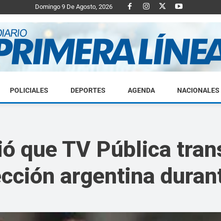
Domingo 9 De Agosto, 2026
POLICIALES
DEPORTES
AGENDA
NACIONALES
Diario
ó que TV Pública trans
ección argentina dura
Primera