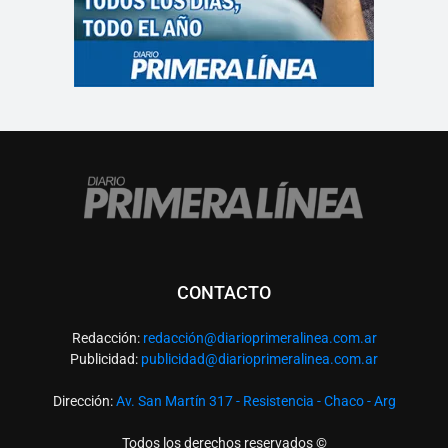
CONTACTO
Redacción:
redacció
n@diarioprimeralinea.com.ar
Publicidad:
publicidad@diarioprimeralinea.com.ar
Dirección:
Av. San Martín 317 - Resistencia - Chaco - Arg
Todos los derechos reservados ©