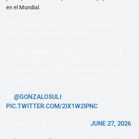
en el Mundial.
🇨🇻 PENSAR QUE PODRÍA HABER SIDO
RIVAL DE ARGENTINA 🇦🇷😱
EN NOVIEMBRE DE 2025, AYRTON COSTA
HABLÓ SOBRE LA POSIBILIDAD DE JUGAR
DE CABO VERDE 🇨🇻 Y SU RECHAZO AL
LLAMADO DE ESE SELECCIONADO
📽️
@GONZALOSULI
PIC.TWITTER.COM/2IX1W2IPNC
— DIARIO OLÉ (@DIARIOOLE)
JUNE 27, 2026