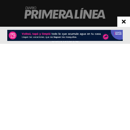
CONTACTO
Redacción:
redacció
n@diarioprimeralinea.com.ar
Publicidad:
publicidad@diarioprimeralinea.com.ar
Dirección:
Av. San Martín 317 - Resistencia - Chaco - Arg
Todos los derechos reservados ©
SEGUÍNOS