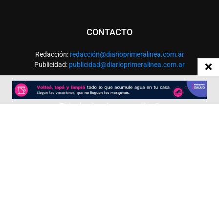
CONTACTO
Redacción:
redacció
n@diarioprimeralinea.com.ar
Publicidad:
publicidad@diarioprimeralinea.com.ar
Dirección:
Av. San Martín 317 - Resistencia - Chaco - Arg
Todos los derechos reservados ©
SEGUÍNOS
Desarrollado por
TP. Web Studio